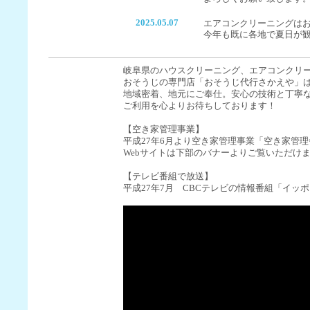
2025.05.07
エアコンクリーニングは
今年も既に各地で夏日が
きております。
エアコンクリーニングを
すめです。
岐阜県のハウスクリーニング、エアコンクリ
当店のエアコンクリーニ
おそうじの専門店「おそうじ代行さかえや」
12000円/台（税込み、
地域密着、地元にご奉仕。安心の技術と丁寧
どうぞお気軽にお問合せ
ご利用を心よりお待ちしております！
2025.01.06
明けましておめでとうご
【空き家管理事業】
本年もどうぞよろしくお
平成27年6月より空き家管理事業「空き家管理
本日より通常営業です。
Webサイトは下部のバナーよりご覧いただけ
2024.12.02
年末年始休業のお知らせ
【テレビ番組で放送】
平成27年7月 CBCテレビの情報番組「イ
１２月２９日まで営業
１２月３０日～１月５日
１月６日から営業
となります。
2024.07.31
夏季休業日のお知らせ
８月１１日～８月１５日