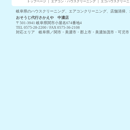
トップページ
｜
エアコン・ハウスクリーニング
｜
エコハウスクリーニ
当店のエアコンクリーニ
11000円/台（税込み、
岐阜県のハウスクリーニング、エアコンクリーニング、店舗清掃、
どうぞお気軽にお問合せ
おそうじ代行さかえや 中濃店
2024.04.01
今日から新年度ですね。
〒501-3941 岐阜県関市小屋名674番地4
今年は急に暖かくなって
TEL 0575-28-2200 / FAX 0575-36-2108
れから徐々に暑い季節へ
対応エリア 岐阜県／関市・美濃市・郡上市・美濃加茂市・可児市
エアコンクリーニングを
すめです。
当店のエアコンクリーニ
１台税込11000円（おそ
どうぞお気軽にお問合せ
2024.02.02
２月に入りました。
これから、ご卒業・ご入
タートの季節がやって参
お引越しに伴うおそうじ
用命は岐阜県地域密着「
り無料。どうぞお気軽に
2024.01.06
明けましておめでとうご
本年もどうぞよろしくお
2023.12.19
今年も残りわずかとなり
本年中の皆様のご厚情に
【年末年始の休業日につ