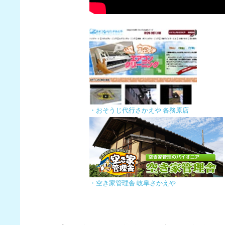
８月１６日～通常営業と
2024.07.01
各務原店 閉鎖のお知ら
各務原店が入っているビ
に閉鎖することと致しま
中濃店に吸収合併の形と
店の方で実施致します。
各務原店については長い
ざいました。
また、今後とも中濃店を
・おそうじ代行さかえや 各務原店
2024.06.05
６月に入って好天が続い
欲しいところですが・・
じっとり蒸し暑い季節が
エアコンクリーニングを
すめです。
当店のエアコンクリーニ
12000円/台（税込み、
どうぞお気軽にお問合せ
・空き家管理舎 岐阜さかえや
2024.05.07
エアコンクリーニングは
今年は既に各地で夏日や
季節がやってきておりま
エアコンクリーニングを
すめです。