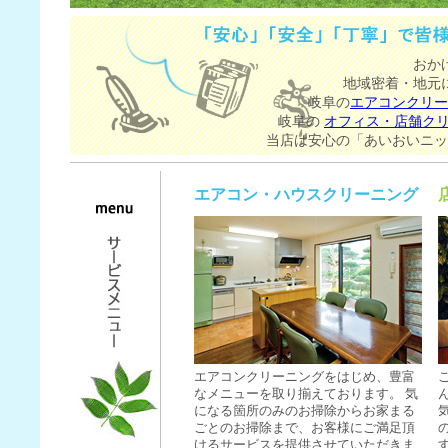
おか
地域密着・地元
岐阜の
エアコンクリー
岐阜の
オフィス・店舗ク
当店は安心の「あいおいニッ
エアコン・ハウスクリーニング
エアコンクリーニングをはじめ、豊富
なメニューを取り揃えております。 気
になる箇所のみのお
掃除
からお家まる
ごとのお
掃除
まで、お客様にご満足頂
けるサービスを提供させていただきま